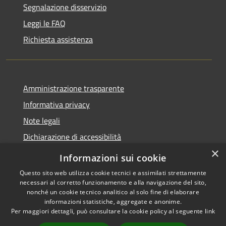
Segnalazione disservizio
Leggi le FAQ
Richiesta assistenza
Amministrazione trasparente
Informativa privacy
Note legali
Dichiarazione di accessibilità
×
Informazioni sui cookie
Questo sito web utilizza cookie tecnici e assimilati strettamente
necessari al corretto funzionamento e alla navigazione del sito,
RSS
Copyright © 2026 • Comune di
nonché un cookie tecnico analitico al solo fine di elaborare
Accessibilità
Gazzada Schianno • Powered
informazioni statistiche, aggregate e anonime.
Privacy
Municipium
Accesso
by
•
Per maggiori dettagli, può consultare la cookie policy al seguente
link
Cookie
redazione