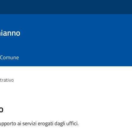
hianno
il Comune
trativo
o
orto ai servizi erogati dagli uffici.