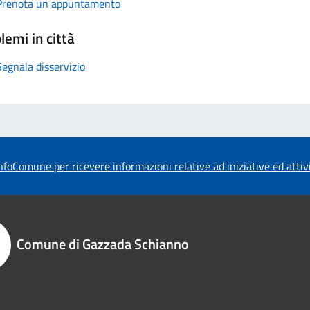
Prenota un appuntamento
lemi in città
Segnala disservizio
foComune per ricevere informazioni relative ad iniziative ed atti
Comune di Gazzada Schianno