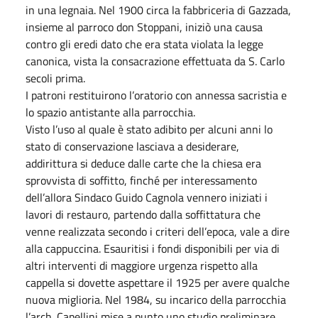
in una legnaia. Nel 1900 circa la fabbriceria di Gazzada,
insieme al parroco don Stoppani, iniziò una causa
contro gli eredi dato che era stata violata la legge
canonica, vista la consacrazione effettuata da S. Carlo
secoli prima.
I patroni restituirono l’oratorio con annessa sacristia e
lo spazio antistante alla parrocchia.
Visto l’uso al quale è stato adibito per alcuni anni lo
stato di conservazione lasciava a desiderare,
addirittura si deduce dalle carte che la chiesa era
sprovvista di soffitto, finché per interessamento
dell’allora Sindaco Guido Cagnola vennero iniziati i
lavori di restauro, partendo dalla soffittatura che
venne realizzata secondo i criteri dell’epoca, vale a dire
alla cappuccina. Esauritisi i fondi disponibili per via di
altri interventi di maggiore urgenza rispetto alla
cappella si dovette aspettare il 1925 per avere qualche
nuova miglioria. Nel 1984, su incarico della parrocchia
l’arch. Capellini mise a punto uno studio preliminare