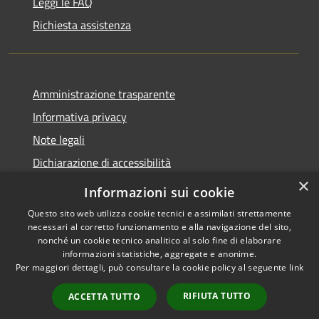
Leggi le FAQ
Richiesta assistenza
Amministrazione trasparente
Informativa privacy
Note legali
Dichiarazione di accessibilità
×
Informazioni sui cookie
Questo sito web utilizza cookie tecnici e assimilati strettamente
necessari al corretto funzionamento e alla navigazione del sito,
RSS
Copyright © 2026 • Comune di
nonché un cookie tecnico analitico al solo fine di elaborare
Accessibilità
Gazzada Schianno • Powered
informazioni statistiche, aggregate e anonime.
Privacy
Municipium
Accesso
by
•
Per maggiori dettagli, può consultare la cookie policy al seguente
link
Cookie
redazione
RIFIUTA TUTTO
ACCETTA TUTTO
Mappa del sito