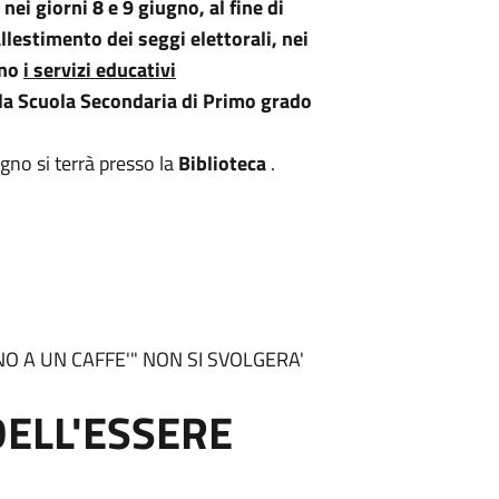
ei giorni 8 e 9 giugno, al fine di
llestimento dei seggi elettorali,
nei
gno
i servizi educativi
lla Scuola Secondaria di Primo grado
ugno si terrà presso la
Biblioteca
.
NO A UN CAFFE'" NON SI SVOLGERA'
DELL'ESSERE