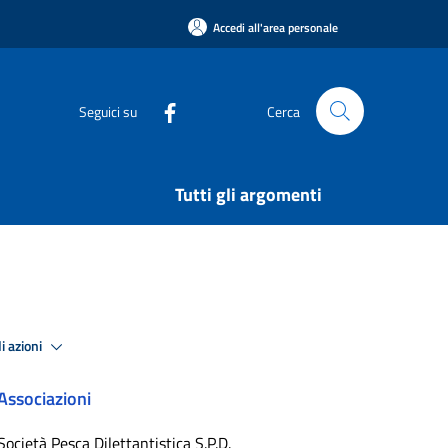
Accedi all'area personale
Seguici su
Cerca
Tutti gli argomenti
i azioni
Associazioni
Società Pesca Dilettantistica S.P.D.