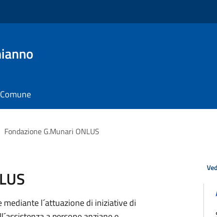
hianno
il Comune
>
Fondazione G.Munari ONLUS
Ved
NLUS
 mediante l´attuazione di iniziative di
ell´assistenza a persone anziane e