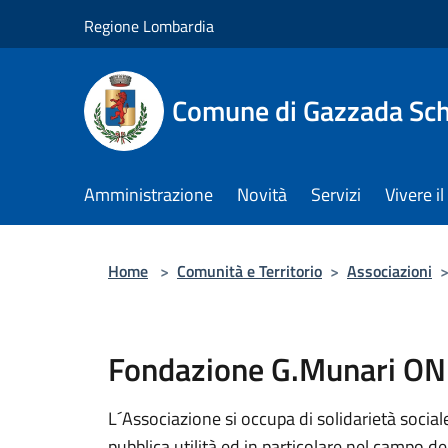
Salta al contenuto principale
Regione Lombardia
Comune di Gazzada Sc
Amministrazione
Novità
Servizi
Vivere 
Home
>
Comunità e Territorio
>
Associazioni
Fondazione G.Munari O
L´Associazione si occupa di solidarietà sociale
pubblica utilità ed in particolare nel campo d