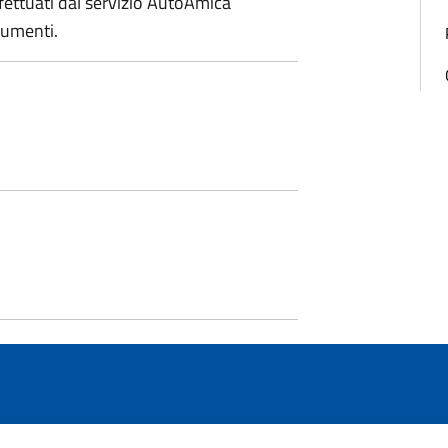
effettuati dal servizio AutoAmica
cumenti.