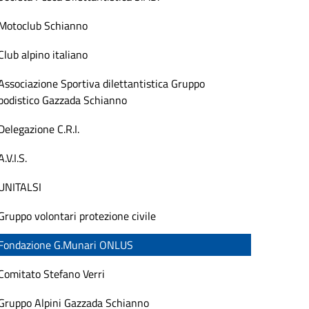
Motoclub Schianno
Club alpino italiano
Associazione Sportiva dilettantistica Gruppo
podistico Gazzada Schianno
Delegazione C.R.I.
A.V.I.S.
UNITALSI
Gruppo volontari protezione civile
Fondazione G.Munari ONLUS
Comitato Stefano Verri
Gruppo Alpini Gazzada Schianno