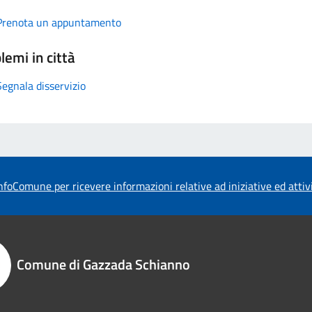
Prenota un appuntamento
lemi in città
Segnala disservizio
foComune per ricevere informazioni relative ad iniziative ed atti
Comune di Gazzada Schianno